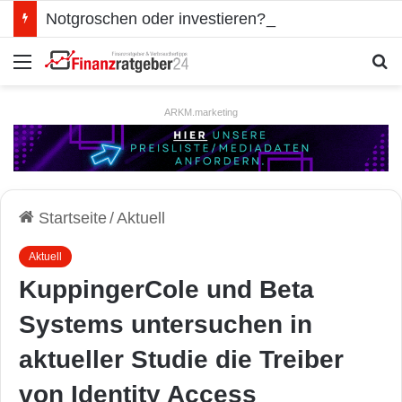
Notgroschen oder investieren? Wie man Prioritäten im eigenen Finanzplan setzt
Menü
S
ARKM.marketing
Startseite
/
Aktuell
Aktuell
KuppingerCole und Beta
Systems untersuchen in
aktueller Studie die Treiber
von Identity Access