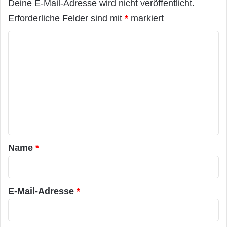
Deine E-Mail-Adresse wird nicht veröffentlicht.
Erforderliche Felder sind mit
*
markiert
K
o
m
m
e
n
t
a
Name
*
r
*
E-Mail-Adresse
*