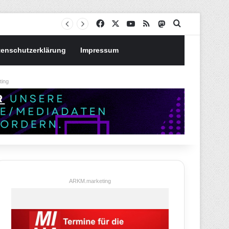
Notgroschen oder investieren? Wie man Prioritäten im eigenen Finanzplan setzt
Facebook
X
YouTube
RSS
Mastodon
Suchen nach
tenschutzerklärung
Impressum
ing
ARKM.marketing