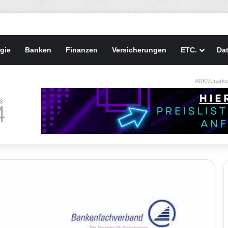
gie
Banken
Finanzen
Versicherungen
ETC.
Da
ARKM.market