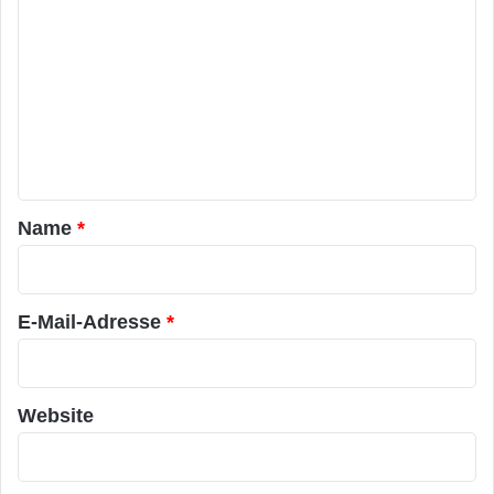
o
m
m
e
n
t
a
Name
*
r
*
E-Mail-Adresse
*
Website