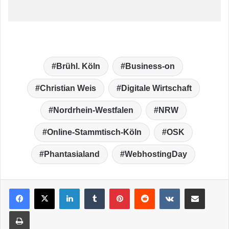
Brühl. Köln
Business-on
Christian Weis
Digitale Wirtschaft
Nordrhein-Westfalen
NRW
Online-Stammtisch-Köln
OSK
Phantasialand
WebhostingDay
LinkedIn
Tumblr
Pinterest
Reddit
VKontakte
Teile per E-Mail
Drucken