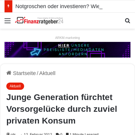
Notgroschen oder investieren? Wie man Prioritäten im eigenen Finanzplan setzt
Menü
S
ARKM.marketing
Startseite
/
Aktuell
Aktuell
Junge Generation fürchtet
Vorsorgelücke durch zuviel
privaten Konsum
ots
12. Februar 2012
0
1 Minute Lesezeit