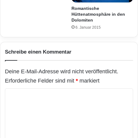
Romantische
Hüttenatmosphäre in den
Dolomiten
6. Januar 2015
Schreibe einen Kommentar
Deine E-Mail-Adresse wird nicht veröffentlicht.
Erforderliche Felder sind mit
*
markiert
K
o
m
m
e