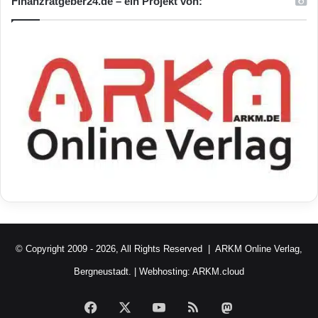
Finanzratgeber24.de – ein Projekt von:
© Copyright 2009 - 2026, All Rights Reserved |
ARKM Online Verlag,
Bergneustadt.
| Webhosting:
ARKM.cloud
Facebook
X
YouTube
RSS
Mastodon