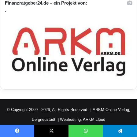
Finanzratgeber24.de – ein Projekt von:
© Copyright 2009 - 2026, All Rights Reserved |
ARKM Online Verlag,
Bergneustadt.
| Webhosting:
ARKM.cloud
Facebook
X
YouTube
RSS
Mastodon