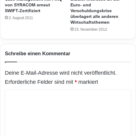
von SYRACOM erneut
Euro- und
SWIFT-Zertifiziert
Verschuldungskrise
überlagert alle anderen
2. August 2011
Wirtschaftsthemen
23. November 2012
Schreibe einen Kommentar
Deine E-Mail-Adresse wird nicht veröffentlicht.
Erforderliche Felder sind mit
*
markiert
K
o
m
m
e