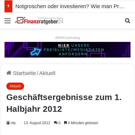
Notgroschen oder investieren? Wie man Prioritäten im eigenen Finanzplan setzt
Menü
S
ARKM.marketing
Startseite
/
Aktuell
Aktuell
Geschäftsergebnisse zum 1.
Halbjahr 2012
ots
13. August 2012
0
4 Minuten gelesen