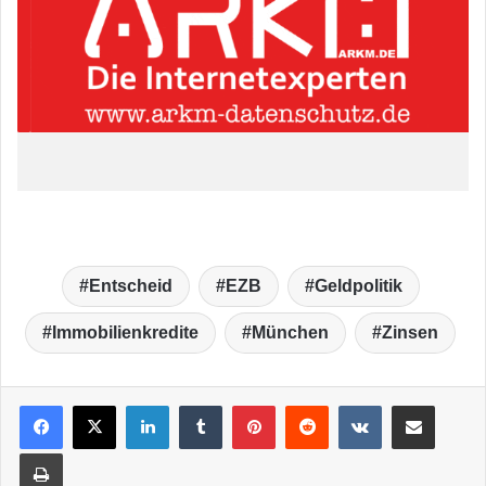
Entscheid
EZB
Geldpolitik
Immobilienkredite
München
Zinsen
LinkedIn
Tumblr
Pinterest
Reddit
VKontakte
Teile per E-Mail
Drucken