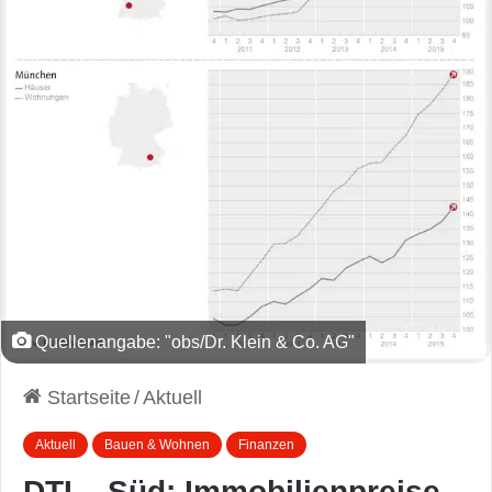
Quellenangabe: "obs/Dr. Klein & Co. AG"
Startseite
/
Aktuell
Aktuell
Bauen & Wohnen
Finanzen
DTI – Süd: Immobilienpreise