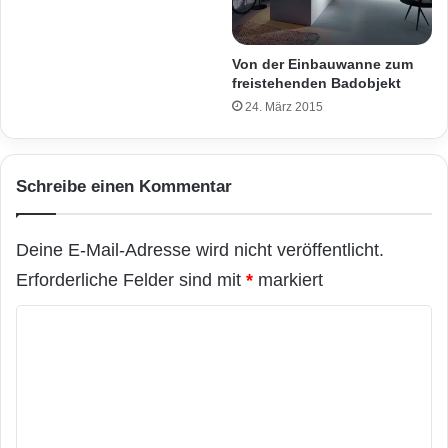
Von der Einbauwanne zum
freistehenden Badobjekt
24. März 2015
Schreibe einen Kommentar
Deine E-Mail-Adresse wird nicht veröffentlicht.
Erforderliche Felder sind mit
*
markiert
K
o
m
m
e