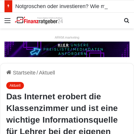
Notgroschen oder investieren? Wie man Prioritäten im eigenen Finanzplan setzt
Menü
S
ARKM.marketing
Startseite
/
Aktuell
Aktuell
Das Internet erobert die
Klassenzimmer und ist eine
wichtige Informationsquelle
für Lehrer bei der eigenen