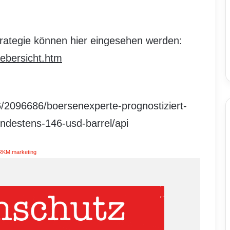
trategie können hier eingesehen werden:
bersicht.htm
/2096686/boersenexperte-prognostiziert-
indestens-146-usd-barrel/api
RKM.marketing