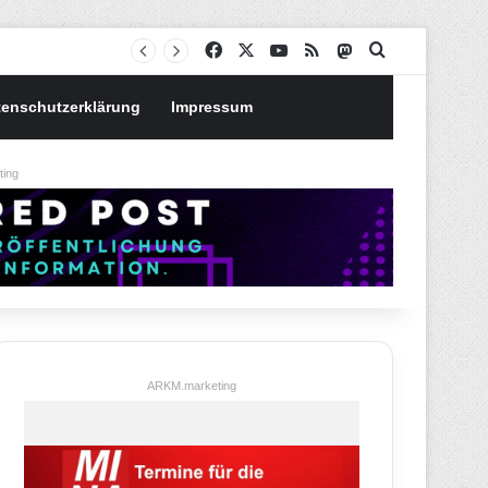
Notgroschen oder investieren? Wie man Prioritäten im eigenen Finanzplan setzt
Facebook
X
YouTube
RSS
Mastodon
Suchen nach
tenschutzerklärung
Impressum
ing
ARKM.marketing