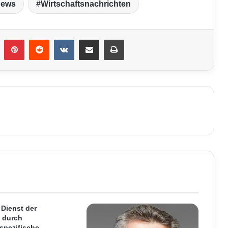
News
Wirtschaftsnachrichten
umblr
Pinterest
Reddit
VKontakte
Teile per E-Mail
Drucken
 Dienst der
 durch
spezifische