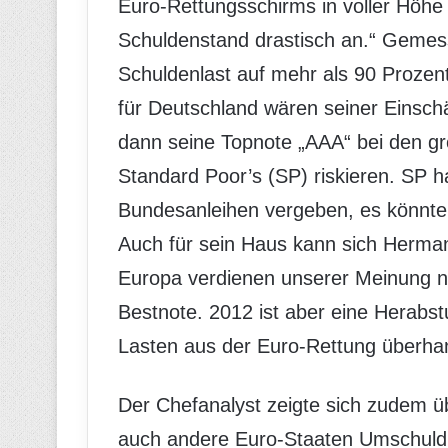
Euro-Rettungsschirms in voller Höhe 
Schuldenstand drastisch an.“ Gemess
Schuldenlast auf mehr als 90 Prozent
für Deutschland wären seiner Einsc
dann seine Topnote „AAA“ bei den g
Standard Poor’s (SP) riskieren. SP ha
Bundesanleihen vergeben, es könnt
Auch für sein Haus kann sich Herman
Europa verdienen unserer Meinung n
Bestnote. 2012 ist aber eine Herabstu
Lasten aus der Euro-Rettung überh
Der Chefanalyst zeigte sich zudem 
auch andere Euro-Staaten Umschuld