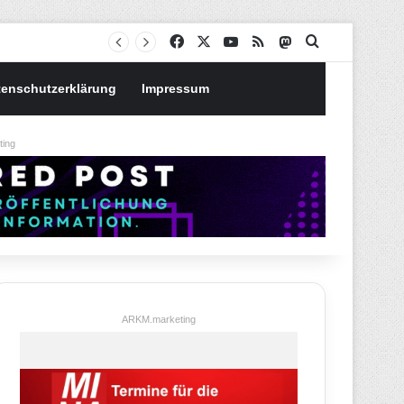
Notgroschen oder investieren? Wie man Prioritäten im eigenen Finanzplan setzt
Facebook
X
YouTube
RSS
Mastodon
Suchen nach
tenschutzerklärung
Impressum
ing
ARKM.marketing