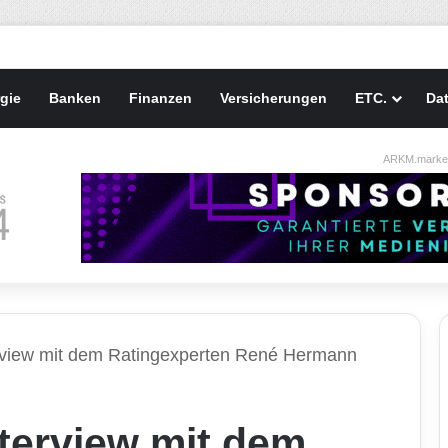
gie
Banken
Finanzen
Versicherungen
ETC.
Da
ARKM.market
erview mit dem Ratingexperten René Hermann
nterview mit dem