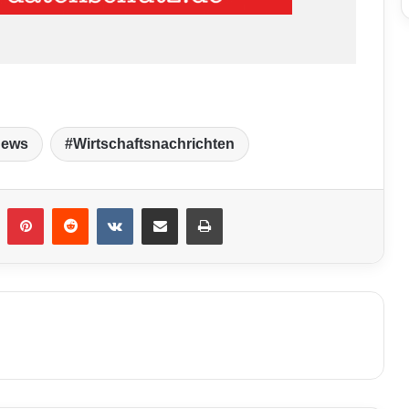
News
Wirtschaftsnachrichten
umblr
Pinterest
Reddit
VKontakte
Teile per E-Mail
Drucken