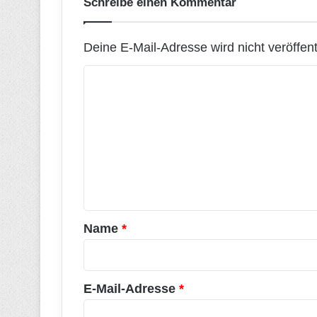
Schreibe einen Kommentar
Deine E-Mail-Adresse wird nicht veröffentl
K
o
m
m
e
n
t
a
Name
*
r
*
E-Mail-Adresse
*