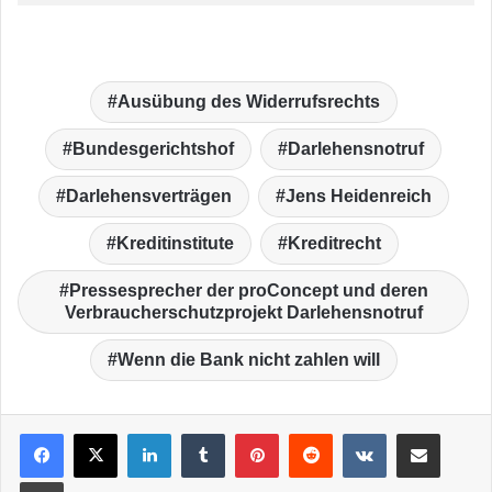
Ausübung des Widerrufsrechts
Bundesgerichtshof
Darlehensnotruf
Darlehensverträgen
Jens Heidenreich
Kreditinstitute
Kreditrecht
Pressesprecher der proConcept und deren
Verbraucherschutzprojekt Darlehensnotruf
Wenn die Bank nicht zahlen will
LinkedIn
Tumblr
Pinterest
Reddit
VKontakte
Teile per E-Mail
Drucken