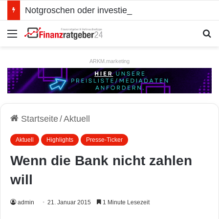
Notgroschen oder investieren? Wie man Prioritäten im eigenen Finanzplan setzt
Menü
S
ARKM.marketing
Startseite
/
Aktuell
Aktuell
Highlights
Presse-Ticker
Wenn die Bank nicht zahlen
will
admin
21. Januar 2015
1 Minute Lesezeit