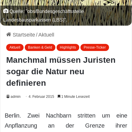
Quelle: "obs/Bundesgeschäftsstelle
Landesbausparkassen (LBS)".
Startseite
/
Aktuell
Aktuell
Banken & Geld
Highlights
Presse-Ticker
Manchmal müssen Juristen
sogar die Natur neu
definieren
admin
4. Februar 2015
1 Minute Lesezeit
Berlin. Zwei Nachbarn stritten um eine
Anpflanzung an der Grenze ihrer