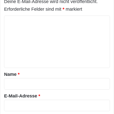
Deine E-Mail-Adresse wird nicht veröffentlicht.
Erforderliche Felder sind mit
*
markiert
K
o
m
m
e
n
t
a
Name
*
r
*
E-Mail-Adresse
*