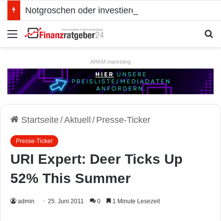
Notgroschen oder investieren? Wie man Prioritäten im eigenen Finanzplan setzt
Menü
S
ARKM.marketing
Startseite
/
Aktuell
/
Presse-Ticker
Presse-Ticker
URI Expert: Deer Ticks Up
52% This Summer
admin
25. Juni 2011
0
1 Minute Lesezeit