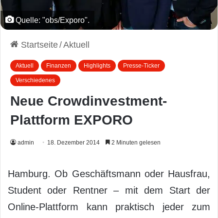
Quelle: "obs/Exporo".
Startseite
/
Aktuell
Aktuell
Finanzen
Highlights
Presse-Ticker
Verschiedenes
Neue Crowdinvestment-
Plattform EXPORO
admin
18. Dezember 2014
2 Minuten gelesen
Hamburg. Ob Geschäftsmann oder Hausfrau,
Student oder Rentner – mit dem Start der
Online-Plattform kann praktisch jeder zum