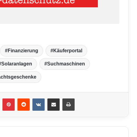
Finanzierung
Käuferportal
Solaranlagen
Suchmaschinen
chtsgeschenke
umblr
Pinterest
Reddit
VKontakte
Teile per E-Mail
Drucken