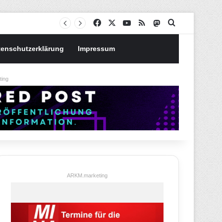
Notgroschen oder investieren? Wie man Prioritäten im eigenen Finanzplan setzt
Facebook
X
YouTube
RSS
Mastodon
Suchen nach
tenschutzerklärung
Impressum
ing
ARKM.marketing