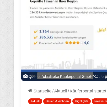
Quelle: "obs/Beko Käuferportal GmbH/Käuferpo
Startseite
/
Aktuell
/
Käuferportal start
Aktuell
Bauen & Wohnen
Highlights
Presse-Ti