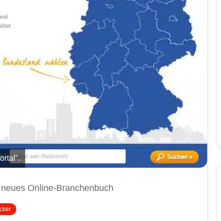
rtal".
et neues Online-Branchenbuch
cker