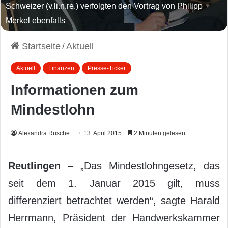
Schweizer (v.li.n.re.) verfolgten den Vortrag von Philipp
Merkel ebenfalls
Startseite
/
Aktuell
Aktuell
Finanzen
Presse-Ticker
Informationen zum
Mindestlohn
Alexandra Rüsche
13. April 2015
2 Minuten gelesen
Reutlingen
– „Das Mindestlohngesetz, das
seit dem 1. Januar 2015 gilt, muss
differenziert betrachtet werden“, sagte Harald
Herrmann, Präsident der Handwerkskammer