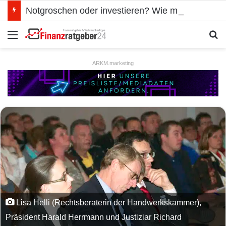
Notgroschen oder investieren? Wie man Prioritäten im eigenen Finanzplan setzt
Menü
S
ARKM.marketing
Lisa Helli (Rechtsberaterin der Handwerkskammer),
Präsident Harald Herrmann und Justiziar Richard