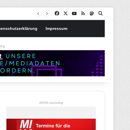
Notgroschen oder investieren? Wie man Prioritäten im eigenen Finanzplan setzt
Facebook
X
YouTube
RSS
Mastodon
Suchen nach
tenschutzerklärung
Impressum
ing
ARKM.marketing