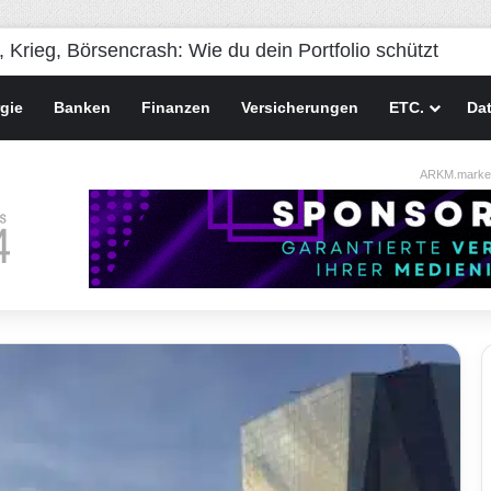
gie
Banken
Finanzen
Versicherungen
ETC.
Da
ARKM.market