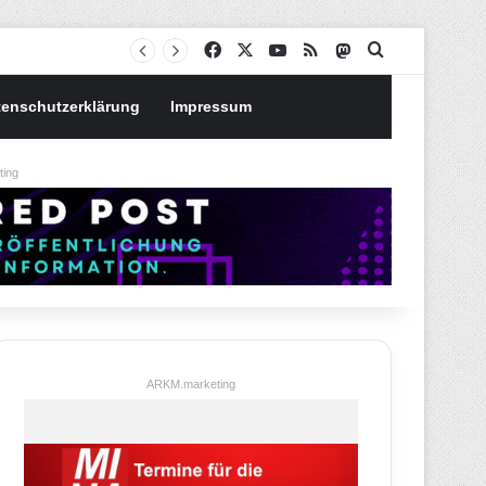
Notgroschen oder investieren? Wie man Prioritäten im eigenen Finanzplan setzt
Facebook
X
YouTube
RSS
Mastodon
Suchen nach
tenschutzerklärung
Impressum
ing
ARKM.marketing