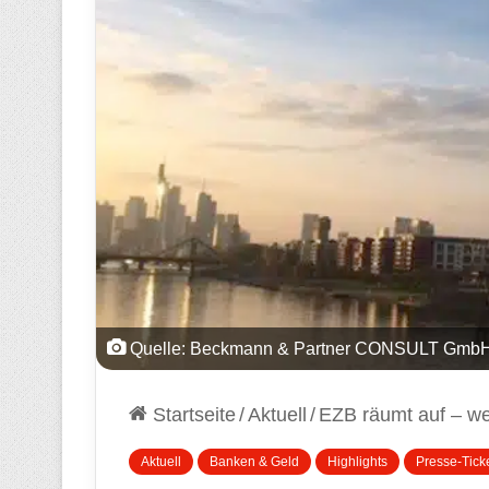
Quelle: Beckmann & Partner CONSULT GmbH
Startseite
/
Aktuell
/
EZB räumt auf – wei
Aktuell
Banken & Geld
Highlights
Presse-Tick