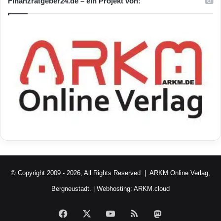
Finanzratgeber24.de – ein Projekt von:
© Copyright 2009 - 2026, All Rights Reserved |
ARKM Online Verlag,
Bergneustadt.
| Webhosting:
ARKM.cloud
Facebook
X
YouTube
RSS
Mastodon