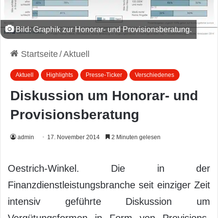
Bild: Graphik zur Honorar- und Provisionsberatung.
Startseite
/
Aktuell
Aktuell
Highlights
Presse-Ticker
Verschiedenes
Diskussion um Honorar- und
Provisionsberatung
admin
17. November 2014
2 Minuten gelesen
Oestrich-Winkel. Die in der
Finanzdienstleistungsbranche seit einziger Zeit
intensiv geführte Diskussion um