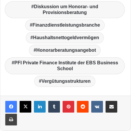
Diskussion um Honorar- und
Provisionsberatung
Finanzdienstleistungsbranche
Haushaltsnettogeldvermögen
Honorarberatungsangebot
PFI Private Finance Institute der EBS Business
School
Vergütungsstrukturen
LinkedIn
Tumblr
Pinterest
Reddit
VKontakte
Teile per E-Mail
Drucken