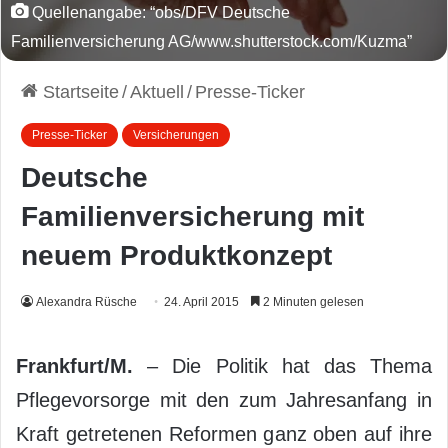
Quellenangabe: “obs/DFV Deutsche
Familienversicherung AG/www.shutterstock.com/Kuzma”
Startseite
/
Aktuell
/
Presse-Ticker
Presse-Ticker
Versicherungen
Deutsche
Familienversicherung mit
neuem Produktkonzept
Alexandra Rüsche
24. April 2015
2 Minuten gelesen
Frankfurt/M.
– Die Politik hat das Thema
Pflegevorsorge mit den zum Jahresanfang in
Kraft getretenen Reformen ganz oben auf ihre