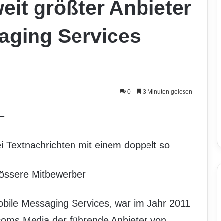
eit größter Anbieter
aging Services
0
3 Minuten gelesen
–
ei Textnachrichten mit einem doppelt so
rössere Mitbewerber
Mobile Messaging Services, war im Jahr 2011
coms Media der führende Anbieter von