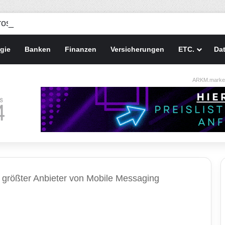
gie
Banken
Finanzen
Versicherungen
ETC.
Da
ARKM.market
t größter Anbieter von Mobile Messaging