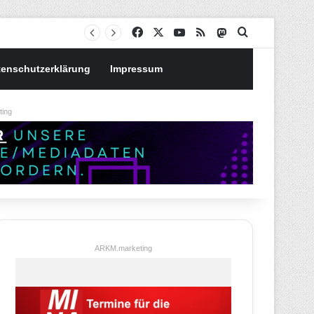
Notgroschen oder investieren? Wie man Prioritäten im eigenen Finanzplan setzt
Facebook
X
YouTube
RSS
Mastodon
Suchen nach
tenschutzerklärung
Impressum
ing
ARKM.marketing