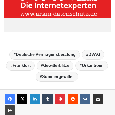
Deutsche Vermögensberatung
DVAG
Frankfurt
Gewitterblitze
Orkanböen
Sommergewitter
LinkedIn
Tumblr
Pinterest
Reddit
VKontakte
Teile per E-Mail
Drucken