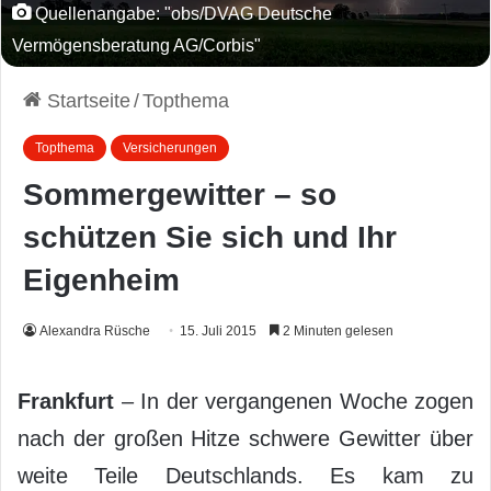
Quellenangabe: "obs/DVAG Deutsche
Vermögensberatung AG/Corbis"
Startseite
/
Topthema
Topthema
Versicherungen
Sommergewitter – so
schützen Sie sich und Ihr
Eigenheim
Alexandra Rüsche
15. Juli 2015
2 Minuten gelesen
Frankfurt
– In der vergangenen Woche zogen
nach der großen Hitze schwere Gewitter über
weite Teile Deutschlands. Es kam zu