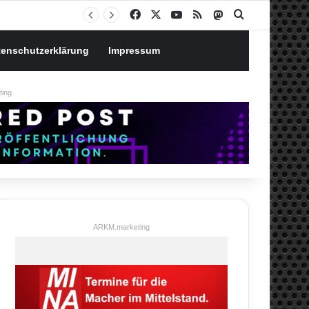
Notgroschen oder investieren? Wie man Prioritäten im eigenen Finanzplan setzt
Facebook
X
YouTube
RSS
Mastodon
Suchen nach
tenschutzerklärung
Impressum
ing
ARKM.marketing