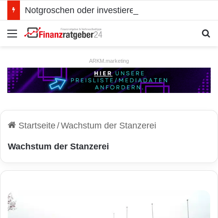
Notgroschen oder investieren? Wie man Prioritäten im eigenen Finanzplan setzt
Menü
S
ARKM.marketing
Startseite
/
Wachstum der Stanzerei
Wachstum der Stanzerei