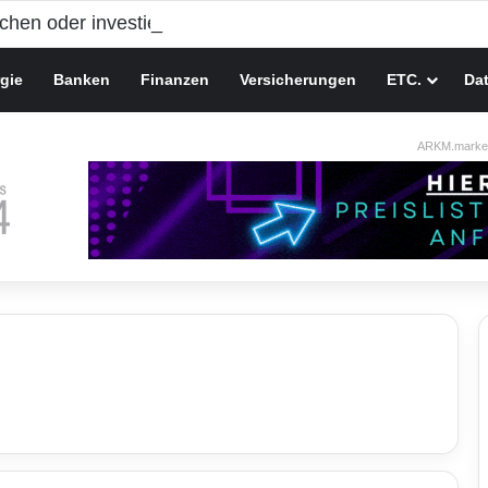
gie
Banken
Finanzen
Versicherungen
ETC.
Da
ARKM.market