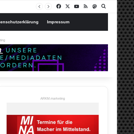
Notgroschen oder investieren? Wie man Prioritäten im eigenen Finanzplan setzt
Facebook
X
YouTube
RSS
Mastodon
Suchen nach
tenschutzerklärung
Impressum
ing
ARKM.marketing