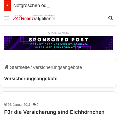
Notgroschen oder investieren? Wie man Prioritäten im eigenen Finanzplan setzt
Menü
S
ARKM.marketing
Startseite
/
Versicherungsangebote
Versicherungsangebote
26. Januar 2011
0
Für die Versicherung sind Eichhörnchen