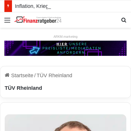
Inflation, Krieg, Börsencrash: Wie du dein Portfolio schützt
Menü
S
ARKM.marketing
Startseite
/
TÜV Rheinland
TÜV Rheinland