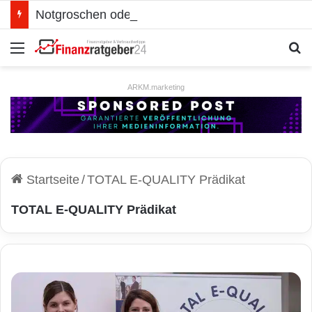
Notgroschen oder investieren? Wie man Prioritäten im eigenen Finanzplan setzt
Menü
S
ARKM.marketing
Startseite
/
TOTAL E-QUALITY Prädikat
TOTAL E-QUALITY Prädikat