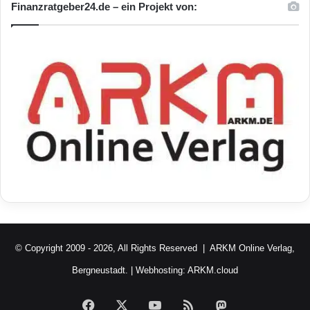
Finanzratgeber24.de – ein Projekt von:
© Copyright 2009 - 2026, All Rights Reserved |
ARKM Online Verlag,
Bergneustadt.
| Webhosting:
ARKM.cloud
Facebook
X
YouTube
RSS
Mastodon