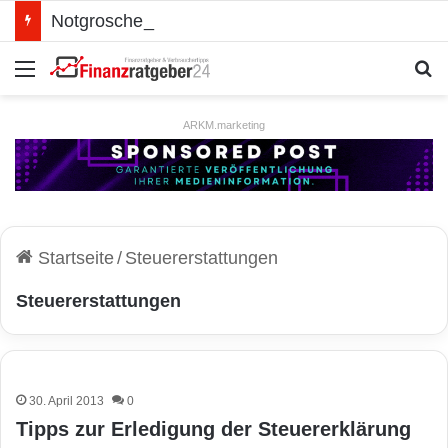
Notgroschen oder investieren? Wie man Prioritäten im eigenen Finanzplan setzt
Menü
S
ARKM.marketing
Startseite
/
Steuererstattungen
Steuererstattungen
30. April 2013
0
Tipps zur Erledigung der Steuererklärung