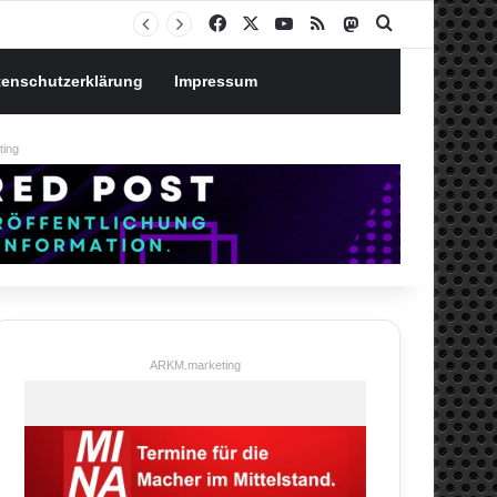
Notgroschen oder investieren? Wie man Prioritäten im eigenen Finanzplan setzt
Facebook
X
YouTube
RSS
Mastodon
Suchen nach
tenschutzerklärung
Impressum
ing
ARKM.marketing