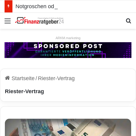
Notgroschen oder investieren? Wie man Prioritäten im eigenen Finanzplan setzt
Menü
S
ARKM.marketing
Startseite
/
Riester-Vertrag
Riester-Vertrag