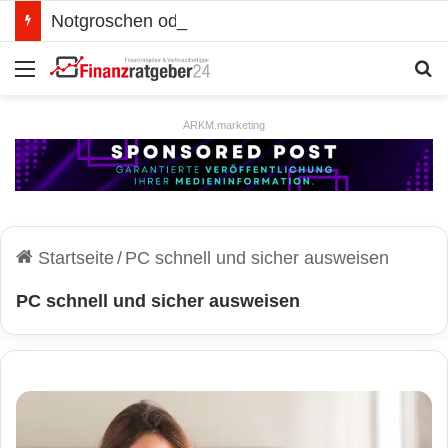
Notgroschen oder investieren? Wie man Prioritäten im eigenen Finanzplan setzt
Menü
S
ARKM.marketing
Startseite
/
PC schnell und sicher ausweisen
PC schnell und sicher ausweisen