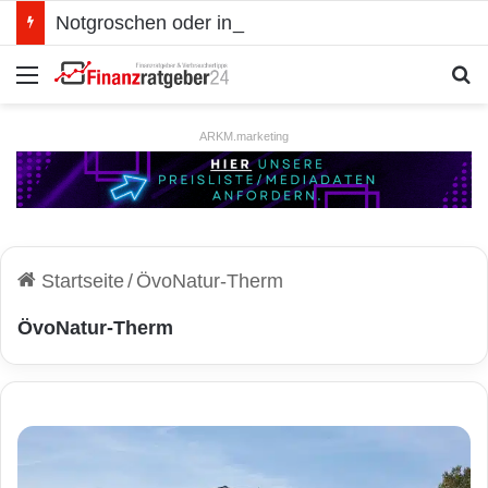
Notgroschen oder investieren? Wie man Prioritäten im eigenen Finanzplan setzt
Menü
S
ARKM.marketing
Startseite
/
ÖvoNatur-Therm
ÖvoNatur-Therm