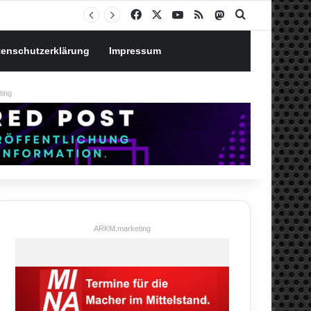
Notgroschen oder investieren? Wie man Prioritäten im eigenen Finanzplan setzt
Facebook
X
YouTube
RSS
Mastodon
Suchen nach
tenschutzerklärung
Impressum
ing
ARKM.marketing