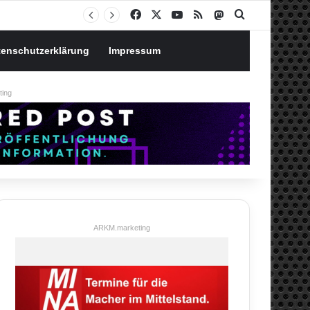
Notgroschen oder investieren? Wie man Prioritäten im eigenen Finanzplan setzt
Facebook
X
YouTube
RSS
Mastodon
Suchen nach
tenschutzerklärung
Impressum
ing
ARKM.marketing