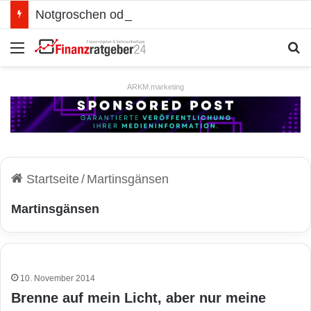
Notgroschen oder investieren? Wie man Prioritäten im eigenen Finanzplan setzt
Menü
S
ARKM.marketing
Startseite
/
Martinsgänsen
Martinsgänsen
10. November 2014
Brenne auf mein Licht, aber nur meine