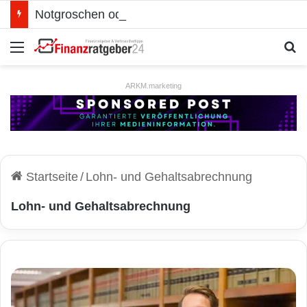
Notgroschen oder investieren? Wie man Prioritäten im eigenen Finanzplan setzt
Menü
S
ARKM.marketing
Startseite
/
Lohn- und Gehaltsabrechnung
Lohn- und Gehaltsabrechnung