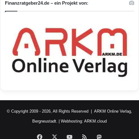
Finanzratgeber24.de – ein Projekt von:
© Copyright 2009 - 2026, All Rights Reserved |
ARKM Online Verlag,
Bergneustadt.
| Webhosting:
ARKM.cloud
Facebook
X
YouTube
RSS
Mastodon