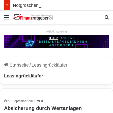
Notgroschen oder investieren? Wie man Prioritäten im eigenen Finanzplan setzt
Menü
S
ARKM.marketing
Startseite
/
Leasingrückläufer
Leasingrückläufer
27. September 2012
0
Absicherung durch Wertanlagen