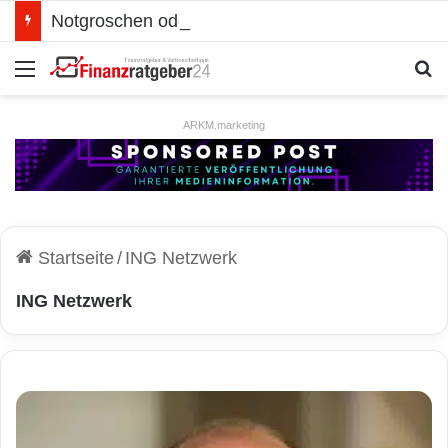
Notgroschen oder investieren? Wie man Prioritäten im eigenen Finanzplan setzt
Menü
S
ARKM.marketing
Startseite
/
ING Netzwerk
ING Netzwerk