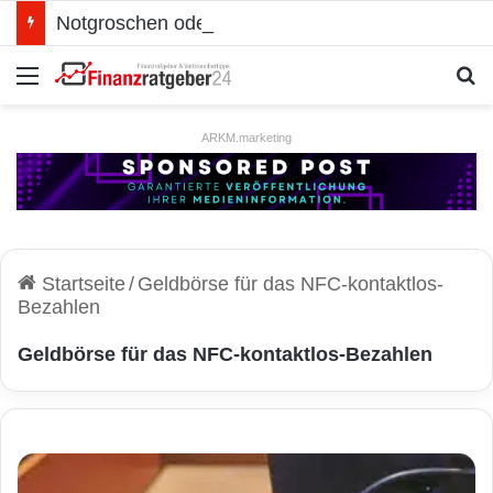
Notgroschen oder investieren? Wie man Prioritäten im eigenen Finanzplan setzt
Menü
S
ARKM.marketing
Startseite
/
Geldbörse für das NFC-kontaktlos-
Bezahlen
Geldbörse für das NFC-kontaktlos-Bezahlen