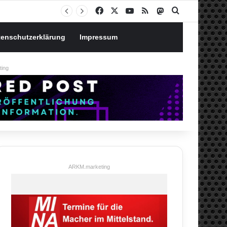
Notgroschen oder investieren? Wie man Prioritäten im eigenen Finanzplan setzt
Facebook
X
YouTube
RSS
Mastodon
Suchen nach
tenschutzerklärung
Impressum
ing
ARKM.marketing