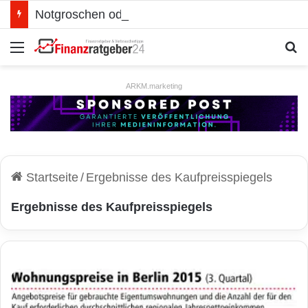
Notgroschen oder investieren? Wie man Prioritäten im eigenen Finanzplan setzt
Menü
S
ARKM.marketing
Startseite
/
Ergebnisse des Kaufpreisspiegels
Ergebnisse des Kaufpreisspiegels