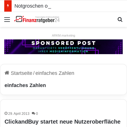
Notgroschen oder investieren? Wie man Prioritäten im eigenen Finanzplan setzt
Menü
S
ARKM.marketing
Startseite
/
einfaches Zahlen
einfaches Zahlen
29. April 2013
0
ClickandBuy startet neue Nutzeroberfläche