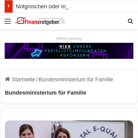
Notgroschen oder investieren? Wie man Prioritäten im eigenen Finanzplan setzt
Menü
S
ARKM.marketing
Startseite
/
Bundesministerium für Familie
Bundesministerium für Familie