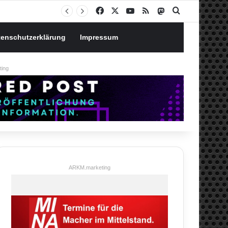
Notgroschen oder investieren? Wie man Prioritäten im eigenen Finanzplan setzt
Facebook
X
YouTube
RSS
Mastodon
Suchen nach
tenschutzerklärung
Impressum
ing
ARKM.marketing