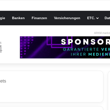
gie
Banken
Finanzen
Versicherungen
ETC.
Da
ARKM.market
kets