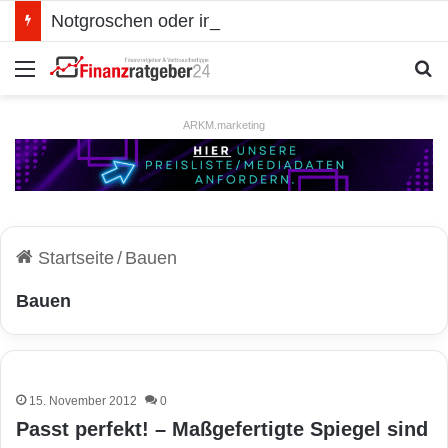
Notgroschen oder investieren? Wie man Prioritäten im eigenen Finanzplan setzt
Menü
S
ARKM.marketing
Startseite
/
Bauen
Bauen
15. November 2012
0
Passt perfekt! – Maßgefertigte Spiegel sind