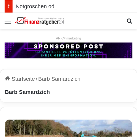
Notgroschen oder investieren? Wie man Prioritäten im eigenen Finanzplan setzt
Menü
S
ARKM.marketing
Startseite
/
Barb Samardzich
Barb Samardzich