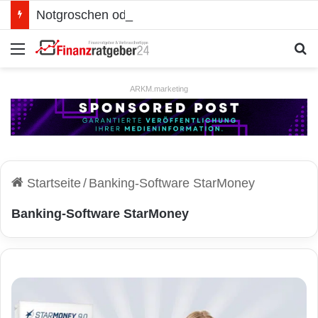
Notgroschen oder investieren? Wie man Prioritäten im eigenen Finanzplan setzt
Menü
S
ARKM.marketing
Startseite
/
Banking-Software StarMoney
Banking-Software StarMoney