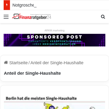
Notgroschen oder investieren? Wie man Prioritäten im eigenen Finanzplan setzt
Menü
S
ARKM.marketing
Startseite
/
Anteil der Single-Haushalte
Anteil der Single-Haushalte